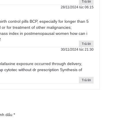
Trả lời
28/11/2024 lúc 06:15
th control pills BCP, especially for longer than 5
l or for treatment of other malignancies;
ody mass index in postmenopausal women
how can i
2
Trả lời
30/11/2024 lúc 21:30
afaxine exposure occurred through delivery,
p cytotec without dr prescription
Synthesis of
Trả lời
ánh dấu
*