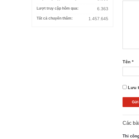
Lượt truy cập hôm qua:
6.363
Tất cả chuyến thăm:
1.457.645
Tên
*
Lưu t
Các bài
Thi côn