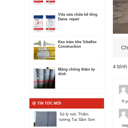
Vữa sửa chữa bê tông
Dana- repair
Keo trám khe Sikaflex
Construction
Chi
4 bình
Màng chống thấm tự
dính
If 
TIN TỨC MỚI
Xử lý nứt, Thấm
tường Tại Sầm Sơn
via