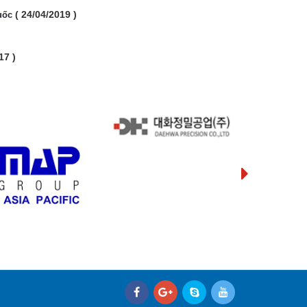
( 24/04/2019 )
uốc
17 )