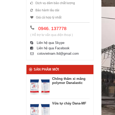
Dịch vụ đảm bảo chất lượng
Bảo hành lâu dài
Giá cả hợp lý nhất
0946. 137778
( Hỗ trợ tư vấn qua điện thoại )
Liên hệ qua Skype
Liên hệ qua Facebook
cotovietnam.ltd@gmail.com
SẢN PHẨM MỚI
Chống thấm xi măng
polymer Danalastic
Vữa tự chảy Dana-MF