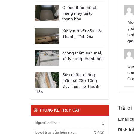
Chống thấm hố pít
thang máy tại tp
thanh hóa
Mod
yea
Xử lý nứt kết cấu Hải
sed
Thanh, Tĩnh Gia
get
chông thấm sàn mái,
xử lý nứt tp thanh hóa
One
com
Sửa chữa. chống
Co
thấm số 295 Tống
Duy Tân. Tp Thanh
Hóa
Trả lời
THỐNG KÊ TRUY CẬP
Email củ
Người online:
1
Bình l
Lượt truy cập hôm nay:
5.666