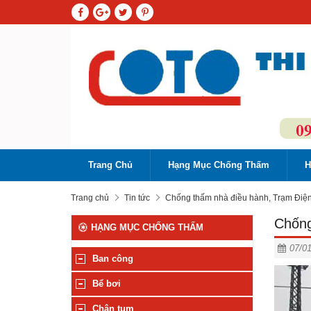
Trang Chủ
Hạng Mục Chống Thấm
H
Trang chủ
Tin tức
Chống thấm nhà điều hành, Trạm Điệ
Chống
HẠNG MỤC CHỐNG THẤM
07/0
Ban công
Bể bơi
Chân tum