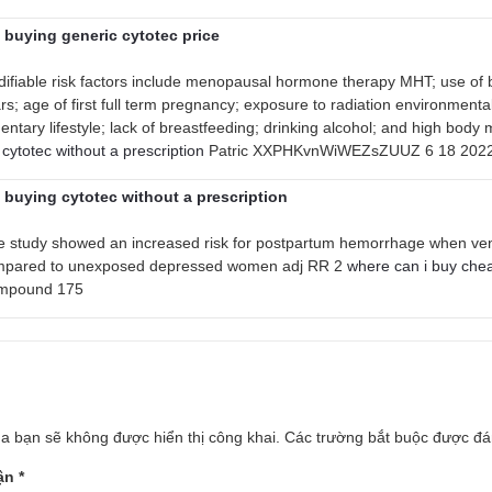
buying generic cytotec price
ifiable risk factors include menopausal hormone therapy MHT; use of bir
rs; age of first full term pregnancy; exposure to radiation environmenta
entary lifestyle; lack of breastfeeding; drinking alcohol; and high b
 cytotec without a prescription
Patric XXPHKvnWiWEZsZUUZ 6 18 202
buying cytotec without a prescription
 study showed an increased risk for postpartum hemorrhage when venl
pared to unexposed depressed women adj RR 2
where can i buy chea
mpound 175
a bạn sẽ không được hiển thị công khai.
Các trường bắt buộc được đ
uận
*