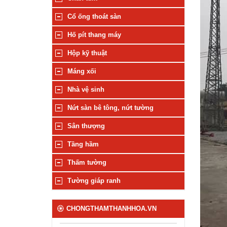
Cổ ống thoát sàn
Hố pít thang máy
Hộp kỹ thuật
Máng xối
Nhà vệ sinh
Nứt sàn bê tông, nứt tường
Sân thượng
Tầng hầm
Thấm tường
Tường giáp ranh
CHONGTHAMTHANHHOA.VN