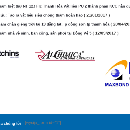
ấm biệt thự NT 123 Flc Thanh Hóa Vật liệu PU 2 thành phần KCC hàn q
( 21/01/2017 )
ứu: Tạo ra vật liệu siêu chống thấm hoàn hảo
( 20/04/20
ấm chân giếng trời tại 19 đặng tất , p đông sơn tp thanh hóa
( 12/09/2017 )
ấm nhà vệ sinh, ban công, sân phơi tại Đông Vệ 5
[wysija_form id="1"]
ủa chúng tôi